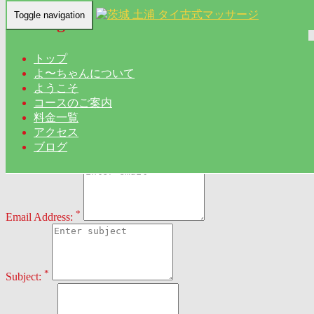
Toggle navigation
Booking
Home
-
Boo…
トップ
よ〜ちゃんについて
ようこそ
Contact Us
コースのご案内
料金一覧
アクセス
ブログ
*
First / Last Name:
*
Email Address:
*
Subject: