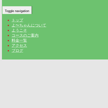
バンアーン｜茨城 土浦 上高津 タイ古式
Toggle navigation
マッサージ
トップ
よ〜ちゃんについて
Home
-
-
バンア…
ようこそ
コースのご案内
料金一覧
アクセス
ブログ