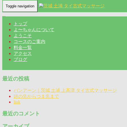
Toggle navigation
Home
-
シャネ…
トップ
よ〜ちゃんについて
ようこそ
コースのご案内
シャネル(Chanel)バンアーン｜茨城 土浦 上高津 タイ古式マ
料金一覧
ッサージ
アクセス
ブログ
最近の投稿
バンアーン｜茨城 土浦 上高津 タイ古式マッサージ
頭の先からつま先まで
link
最近のコメント
アーカイブ