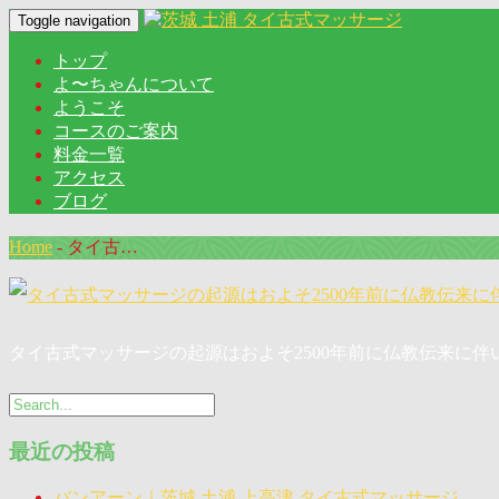
Toggle navigation
トップ
よ〜ちゃんについて
ようこそ
コースのご案内
料金一覧
アクセス
ブログ
Home
-
タイ古…
タイ古式マッサージの起源はおよそ2500年前に仏教伝来に
最近の投稿
バンアーン｜茨城 土浦 上高津 タイ古式マッサージ